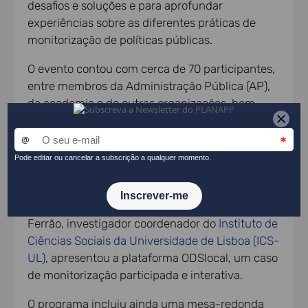
desafios e soluções e para aprofundar
experiências sobre as diferentes práticas de
monitorização de políticas públicas.
O evento contou com cerca de 70 participantes,
entre membros da Administração Pública (AP),
da academia e de outras organizações, bem
como vários oradores convidados. Paulo Neto,
professor catedrático da
Universidade de Évora
,
comentou os resultados emergentes dos
Diálogos de Partilha e lançou alguns desafios
para aprofundar a reflexão sobre a
monitorização de políticas públicas. João
Ferrão, investigador coordenador do
Instituto de
Ciências Sociais da Universidade de Lisboa (ICS-
UL)
, apresentou a plataforma ODSlocal, um caso
de monitorização participada e interativa.
O programa incluiu ainda uma mesa-redonda