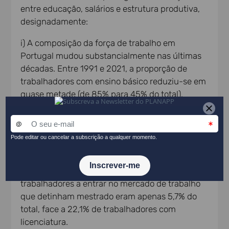
entre educação, salários e estrutura produtiva,
designadamente:
i) A composição da força de trabalho em
Portugal mudou substancialmente nas últimas
décadas. Entre 1991 e 2021, a proporção de
trabalhadores com ensino básico reduziu-se em
quase metade (de 85% para 45% do total),
enquanto a proporção de trabalhadores com
ensino superior foi multiplicada por 10 (para
perto de 25% do total). Entre 2010 e 2021,
destaca-se, de entre os trabalhadores com
ensino superior, o acréscimo dos trabalhadores
com mestrado. Ainda assim, em 2021, os
trabalhadores a entrar no mercado de trabalho
que detinham mestrado eram apenas 5,7% do
total, face a 22,1% de trabalhadores com
licenciatura.