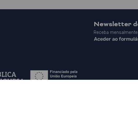
Newsletter 
Receba mensalmente 
Aceder ao formulá
Mapa do Site
|
Contactos
|
Política de Privacidade
|
Canal de Denúncias
|
PLANAPP in English