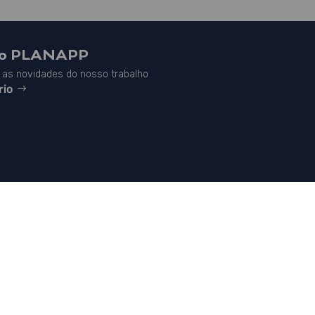
do PLANAPP
as novidades do nosso trabalho
rio


