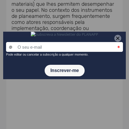
materiais) que lhes permitem desempenhar
o seu papel. No contexto dos instrumentos
de planeamento, surgem frequentemente
como atores responsáveis pela
implementação, coordenação ou
fiscalização de medidas e políticas públicas,
ou pela prestação de serviços de interesse
coletivo.
Para uma perspetiva complementar, ver o
termo «Ator» do
Glossário de Prospetiva
.
PARTILHAR NO LINKEDIN