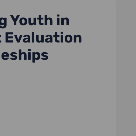
g Youth in
 Evaluation
eeships