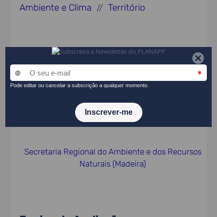
Ambiente e Clima
Território
//
Data de Publicação
2014
Entidade Promotora
Secretaria Regional do Ambiente e dos Recursos
Naturais (Madeira)