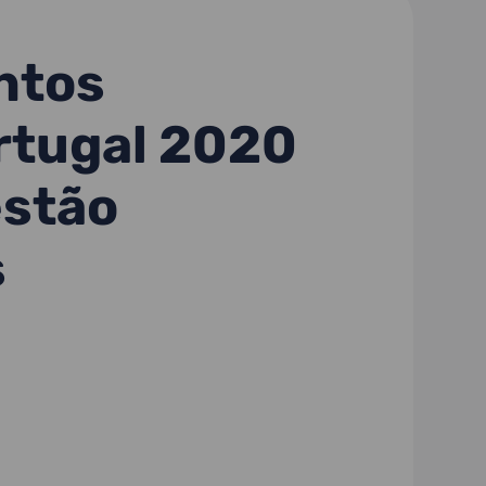
ntos
rtugal 2020
estão
s