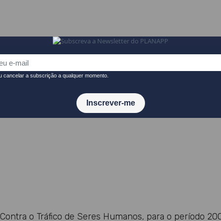
énero (CIG)
dade de Coimbra (CES-UC)
 Contra o Tráfico de Seres Humanos, para o período 200