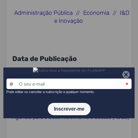
Administração Pública
Economia
I&D
//
//
e Inovação
Data de Publicação
2022
Entidade Promotora
Agência para o Desenvolvimento e Coesão (AD&C)