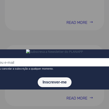
READ MORE
Avaliação da implementação,
eficácia e eficiência da
Iniciativa Emprego Jovem
(IEJ)
READ MORE