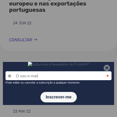
europeu e nas exportações
portuguesas
24 JUN 22
CONSULTAR
NOTAS RÁPIDAS
Desafios europeus na substituição
do gás natural importado da
Rússia
23 MAI 22