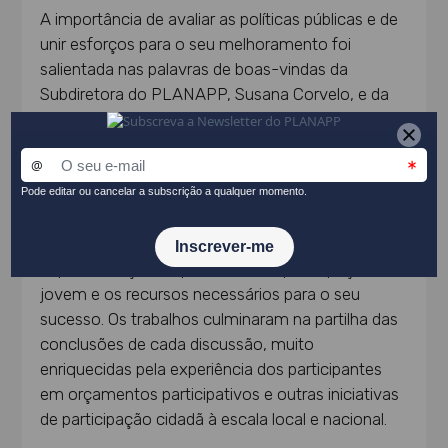
A importância de avaliar as políticas públicas e de
unir esforços para o seu melhoramento foi
salientada nas palavras de boas-vindas da
Subdiretora do PLANAPP, Susana Corvelo, e da
Vice-Presidente do IPDJ, Selene Martinho.
Seguiu-se a apresentação dos principais
resultados da avaliação do Orçamento
Participativo Jovem Portugal e a realização de
quatro discussões paralelas sobre temáticas
distintas, nomeadamente o desenho e a
implementação de processos de participação
jovem e os recursos necessários para o seu
sucesso. Os trabalhos culminaram na partilha das
conclusões de cada discussão, muito
enriquecidas pela experiência dos participantes
em orçamentos participativos e outras iniciativas
de participação cidadã à escala local e nacional.