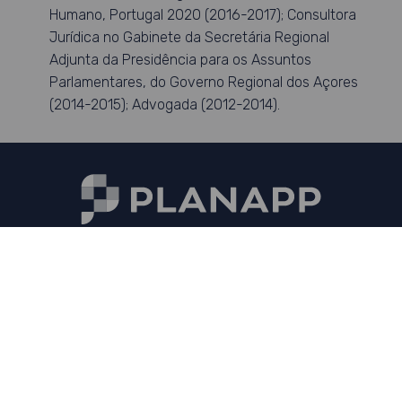
Humano, Portugal 2020 (2016-2017); Consultora
Jurídica no Gabinete da Secretária Regional
Adjunta da Presidência para os Assuntos
Parlamentares, do Governo Regional dos Açores
(2014-2015); Advogada (2012-2014).
Receba a nossa newsletter
Fique a par das principais novidades do PLANAPP
Aceder ao formulário