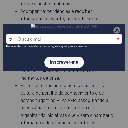
literacia nestas matérias;
Acompanhar tendências e recolher
informação relevante, nomeadamente
através da análise dos
media
, auscultação
dos cidadãos e das redes sociais, incluindo a
realização periódica de análises da perceção
pública sobre o PLANAPP e seus impactos;
Assegurar uma adequada resposta de
comunicação associada à gestão de
eventuais situações, ocorrências ou
momentos de crise;
Fomentar e apoiar a consolidação de uma
cultura de partilha do conhecimento e de
aprendizagem no PLANAPP, assegurando a
necessária comunicação interna e
organizando iniciativas que visam dinamizar o
intercâmbio de experiências entre os