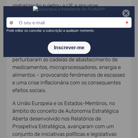
globalização sujeitou a UE a algumas
dependências críticas face a países terceiros,
dependências essas que se transformaram
numa séria ameaça ao bem-estar dos cidadãos
europeus. Choques globais como a pandemia de
COVID-19 e a invasão da Ucrânia pela Rússia
afetaram o funcionamento do Mercado Único e
perturbaram as cadeias de abastecimento de
medicamentos, microprocessadores, energia e
alimentos – provocando fenómenos de escassez
e uma crise inflacionária com os consequentes
efeitos sociais.
A União Europeia e os Estados-Membros, no
âmbito do conceito de Autonomia Estratégica
Aberta desenvolvido nos Relatórios de
Prospetiva Estratégica, avançaram com um
conjunto de iniciativas políticas e legislativas