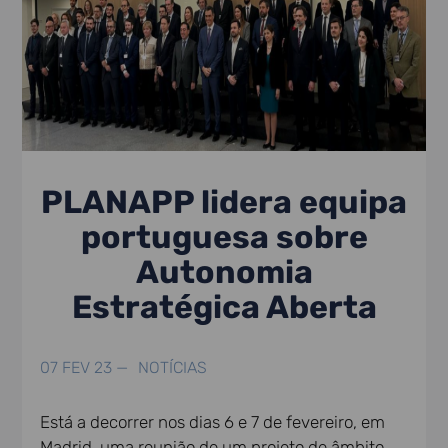
PLANAPP lidera equipa
portuguesa sobre
Autonomia
Estratégica Aberta
07 FEV 23 —
NOTÍCIAS
Está a decorrer nos dias 6 e 7 de fevereiro, em
Madrid, uma reunião de um projeto de âmbito