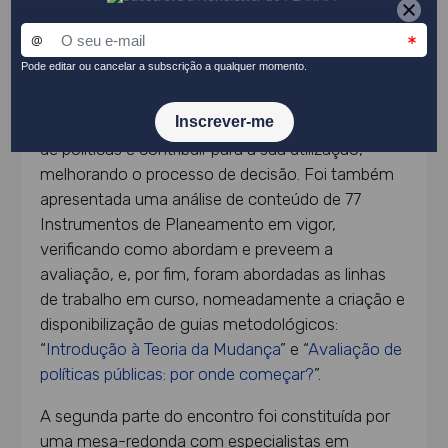
desenvolvido para promover e apoiar a avaliação.
Especificamente, deram a conhecer o
Catálogo
de Estudos de Avaliação
, uma base de dados
disponível no website do PLANAPP que visa
facilitar o acesso aos resultados das avaliações
de políticas e contribuir para a sua utilização,
melhorando o processo de decisão. Foi também
apresentada uma análise de conteúdo de 77
Instrumentos de Planeamento em vigor,
verificando como abordam e preveem a
avaliação, e, por fim, foram abordadas as linhas
de trabalho em curso, nomeadamente a criação e
disponibilização de guias metodológicos:
“
Introdução à Teoria da Mudança
” e “
Avaliação de
políticas públicas: por onde começar?
”.
A segunda parte do encontro foi constituída por
uma mesa-redonda com especialistas em