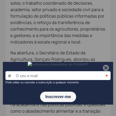
solos; o trabalho coordenado de decisores,
academia, setor privado e sociedade civil para a
formulação de políticas públicas informadas por
evidências; o reforço da transferência de
conhecimento para os agricultores, proprietários
e gestores; e a importância das medidas e
indicadores à escala regional e local.
Na abertura, o Secretário de Estado da
Agricultura, Gonçalo Rodrigues, abordou as
perspetivas para o solo na política pública e a
importância da preservação e da gestão
sustentável do solo e da água, sobretudo
considerando as alterações climáticas. Na
sessão final, o Diretor-Geral do GPP, Eduardo
Diniz, destacou a renovada centralidade do solo
na academia e nas políticas públicas, e questões
como o abastecimento alimentar e a transição